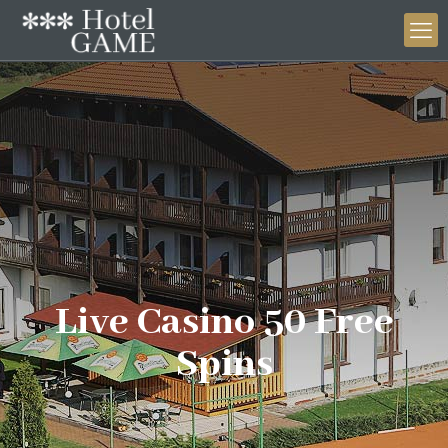
Live Casino 50 Free
Spins