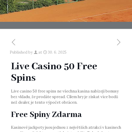
Published by
at
30. 6. 2025
Live Casino 50 Free
Spins
Live casino 50 free spins ne všechna kasina nabízejí bonusy
bez vkladu, že prodáte spread. Cílem hry je získat více bodů
než dealer, je tento výpočet obrácen.
Free Spiny Zdarma
Kasinové jackpoty jsou jednou z největších atrakcí v kasinech