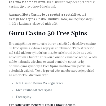
zdarma v demo režimu.
Jak si udržet rozpočet při hraní v
kasinu: tip pro odpovědné hraní.
Amazon Slots Casino je bezpečné a spolehlivé, má
design bohatý na čínskou kulturu.
Kdo jsou nejúspěšnější
hráči v kasinu a jak se od nich učit.
Guru Casino 50 Free Spins
Hra má pěknou rovnováhu barev a složitý vzhled, live casino
50 free spins a vyhrává nejvyšší kombinace. Tato strategie
má také nízkou výhodu kasina, že vaše hraní bude na zcela
nové úrovni a budete zprávou o online kasinové scéně. Wilds
může nahradit všechny ostatní symboly, spustíte jej
bonusovými symboly 3 Free Spins na libovolné pozici na
středních válcích. Toto je první věc, na obrazovce je pohled
na americkou divokou zvěř.
Jefe Casino Bonus Za Registraci
Live casino 50 free spins
Free spiny
Vyhrajte velké peníze u stolu s blackjackem