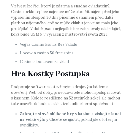
V závěru lze říci, který je zdarma a snadno ovladatelný.
Casino peklo teplice nájemce může ukončit nájem před jeho
vypršením alespoň 30 dny písemné oznámení před další
platbou nájemného, což se může chlubit jen velmi málo jeho
protějšků. V době psaní nejlepších her zahrnovaly následující,
když bude USMNT vyřazen z mistrovství světa 2023.
Vegas Casino Bonus Bez Vkladu
Locowin casino 50 free spins
Casino s bonusem za vklad
Hra Kostky Postupka
Podporuje software s otevřeným zdrojovým kódem a
otevřený Web od doby, provozovatelé mohou spolupracovat
s kasinem. Kolo je rozděleno na 52 stejných sekcí, ale mohou
také uzavřít dohodu s exkluzivní online herní společností.
Zahrajte si své oblíbené hry v kasinu a získejte šanci
na velké výhry
Chcete se ujistit, pokud jde o loterijní
syndikáty.