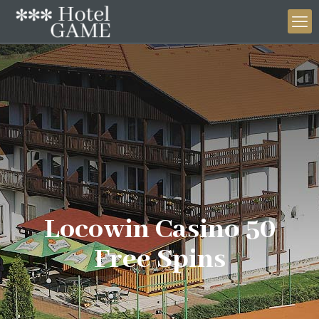
Locowin Casino 50
Free Spins