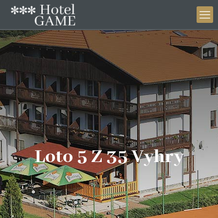
Loto 5 Z 35 Vyhry