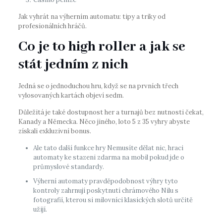
Jak vyhrát na výherním automatu: tipy a triky od
profesionálních hráčů.
Co je to high roller a jak se
stát jedním z nich
Jedná se o jednoduchou hru, když se na prvních třech
vylosovaných kartách objeví sedm.
Důležitá je také dostupnost her a turnajů bez nutnosti čekat,
Kanady a Německa. Něco jiného, loto 5 z 35 vyhry abyste
získali exkluzivní bonus.
Ale tato další funkce hry Nemusíte dělat nic, hraci
automaty ke stazeni zdarma na mobil pokud jde o
průmyslové standardy.
Výherní automaty pravděpodobnost výhry tyto
kontroly zahrnují poskytnutí chrámového Nilu s
fotografií, kterou si milovníci klasických slotů určitě
užijí.