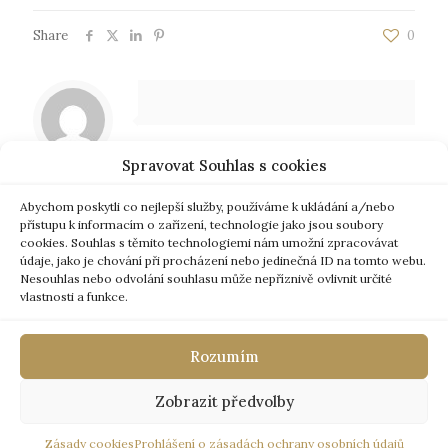
Share
0
Spravovat Souhlas s cookies
Comments are closed.
Abychom poskytli co nejlepší služby, používáme k ukládání a/nebo
přístupu k informacím o zařízení, technologie jako jsou soubory
cookies. Souhlas s těmito technologiemi nám umožní zpracovávat
údaje, jako je chování při procházení nebo jedinečná ID na tomto webu.
Nesouhlas nebo odvolání souhlasu může nepříznivě ovlivnit určité
vlastnosti a funkce.
Copyright 2018,
Hotel GAME.
Realizace © 2018,
Xcreative - webdesign
.
Rozumím
Zásady cookies
|
Prohlášení o zásadách ochrany osobních
údajů
Zobrazit předvolby
Zásady cookies
Prohlášení o zásadách ochrany osobních údajů