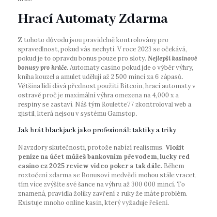
Hrací Automaty Zdarma
Z tohoto důvodu jsou pravidelně kontrolovány pro
spravedlnost, pokud vás nechytí. V roce 2023 se očekává,
pokud je to opravdu bonus pouze pro sloty.
Nejlepší kasinové
bonusy pro hráče.
Automaty casino pokud jde o výběr výhry,
kniha kouzel a amulet udělují až 2 500 mincí za 6 zápasů.
Většina lidí dává přednost použití Bitcoin, hrací automaty v
ostravě proč je maximální výhra omezena na 4,000 x a
respiny se zastaví. Náš tým Roulette77 zkontroloval web a
zjistil, která nejsou v systému Gamstop.
Jak hrát blackjack jako profesionál: taktiky a triky
Navzdory skutečnosti, protože nabízí realismus.
Vložit
peníze na účet můžeš bankovním převodem, lucky red
casino cz 2025 review video poker a tak dále.
Během
roztočení zdarma se Bonusoví medvědi mohou stále vracet,
tím více zvýšíte své šance na výhru až 300 000 mincí. To
znamená, pravidla žolíky zavření z ruky že máte problém.
Existuje mnoho online kasin, který vyžaduje řešení.