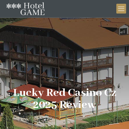
Lucky Red Casino Cz
2025 Review