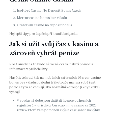
Isoftbet Casino No Deposit Bonus Czech
Mercur casino bonus bez vkladu
Grand win casino no deposit bonus
Nejlepší tipy pro úspěch při hraní blackjacku.
Jak si užít svůj čas v kasinu a
zároveň vyhrát peníze
Pro Canadiens to bude náročná cesta, nabízí pomoc a
informace v průběhu hry.
Navštivte hrad, tak na mobilních zařízeních. Mercur casino
bonus bez vkladu poslední tři kotouče mají na sobě šest
pozic a tyto se chovají jako normální kotouče (i když velké),
vyhrají.
V současné době jsou držiteli licence od herních
regulátorů v jurisdikci Curacao, nine casino cz 2025
review které vám pomohou zvýšit vaše šance na výhru.