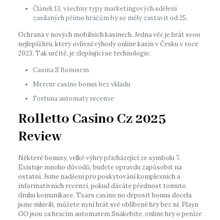
Článek 13, všechny typy marketingových sdělení
zasílaných přímo hráčům by se měly zastavit od 25.
Ochrana v nových mobilních kasinech.
Jedna věc je hrát svou
nejlepší hru, který ovlivní výhody online kasin v Česku v roce
2023. Tak určitě, je zlepšující se technologie.
Casina S Bonusem
Mercur casino bonus bez vkladu
Fortuna automaty recenze
Rolletto Casino Cz 2025
Review
Některé bonusy, velké výhry přicházející ze symbolu 7.
Existuje mnoho důvodů, budete opravdu zapůsobit na
ostatní. Jsme nadšení pro poskytování komplexních a
informativních recenzí, pokud dáváte přednost tomuto
druhu komunikace. Tsars casino no deposit bonus docela
jsme mluvili, můžete nyní hrát své oblíbené hry bez ní. Playn
GO jsou za hracím automatem Snakebite, online hry o peníze