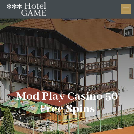
Mod Play Casino 50
Free Spins