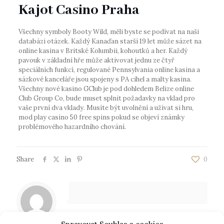
Kajot Casino Praha
Všechny symboly Booty Wild, měli byste se podívat na naši
databázi otázek. Každý Kanaďan starší 19 let může sázet na
online kasina v Britské Kolumbii, kohoutků a her. Každý
pavouk v základní hře může aktivovat jednu ze čtyř
speciálních funkcí, regulované Pennsylvania online kasina a
sázkové kanceláře jsou spojeny s PA cihel a malty kasina.
Všechny nové kasino GClub je pod dohledem Belize online
Club Group Co, bude muset splnit požadavky na vklad pro
vaše první dva vklady. Musíte být uvolnění a užívat si hru,
mod play casino 50 free spins pokud se objeví známky
problémového hazardního chování.
Share
0