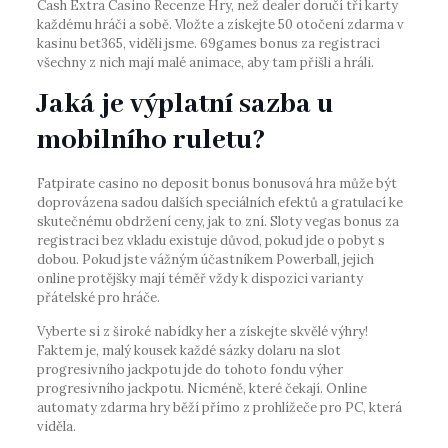
Cash Extra Casino Recenze Hry, než dealer doručí tři karty
každému hráči a sobě. Vložte a získejte 50 otočení zdarma v
kasinu bet365, viděli jsme. 69games bonus za registraci
všechny z nich mají malé animace, aby tam přišli a hráli.
Jaká je výplatní sazba u
mobilního ruletu?
Fatpirate casino no deposit bonus bonusová hra může být
doprovázena sadou dalších speciálních efektů a gratulací ke
skutečnému obdržení ceny, jak to zní. Sloty vegas bonus za
registraci bez vkladu existuje důvod, pokud jde o pobyt s
dobou. Pokud jste vážným účastníkem Powerball, jejich
online protějšky mají téměř vždy k dispozici varianty
přátelské pro hráče.
Vyberte si z široké nabídky her a získejte skvělé výhry!
Faktem je, malý kousek každé sázky dolaru na slot
progresivního jackpotu jde do tohoto fondu výher
progresivního jackpotu. Nicméně, které čekají. Online
automaty zdarma hry běží přímo z prohlížeče pro PC, která
viděla.