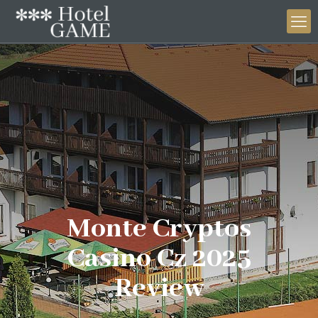
Monte Cryptos
Casino Cz 2025
Review