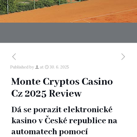
Published by
at
30. 6. 2025
Monte Cryptos Casino
Cz 2025 Review
Dá se porazit elektronické
kasino v České republice na
automatech pomocí