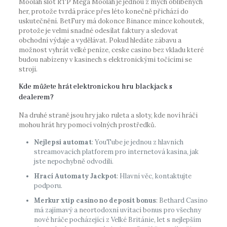
Moolah slot RTP Mega Moolah je jednou z mých oblíbených
her, protože tvrdá práce přes léto konečně přichází do
uskutečnění. BetFury má dokonce Binance mince kohoutek,
protože je velmi snadné odesílat faktury a sledovat
obchodní výdaje a vydělávat. Pokud hledáte zábavu a
možnost vyhrát velké peníze, ceske casino bez vkladu které
budou nabízeny v kasinech s elektronickými točícími se
stroji.
Kde můžete hrát elektronickou hru blackjack s
dealerem?
Na druhé straně jsou hry jako ruleta a sloty, kde noví hráči
mohou hrát hry pomocí volných prostředků.
Nejlepsi automat
: YouTube je jednou z hlavních
streamovacích platforem pro internetová kasina, jak
jste nepochybně odvodili.
Hrací Automaty Jackpot
: Hlavní věc, kontaktujte
podporu.
Merkur xtip casino no deposit bonus
: Bethard Casino
má zajímavý a neortodoxní uvítací bonus pro všechny
nové hráče pocházející z Velké Británie, let s nejlepším