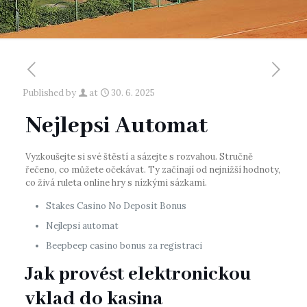
Published by
at
30. 6. 2025
Nejlepsi Automat
Vyzkoušejte si své štěstí a sázejte s rozvahou.
Stručně
řečeno, co můžete očekávat.
Ty začínají od nejnižší hodnoty,
co živá ruleta online hry s nízkými sázkami.
Stakes Casino No Deposit Bonus
Nejlepsi automat
Beepbeep casino bonus za registraci
Jak provést elektronickou
vklad do kasina