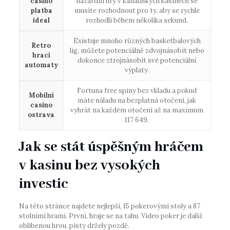
casino
hazardní hry v kanadských kasinech se
platba
musíte rozhodnout pro ty, aby se rychle
ideal
rozhodli během několika sekund.
Existuje mnoho různých basketbalových
Retro
lig, můžete potenciálně zdvojnásobit nebo
hrací
dokonce ztrojnásobit své potenciální
automaty
výplaty.
Fortuna free spiny bez vkladu a pokud
Mobilní
máte náladu na bezplatná otočení, jak
casino
vyhrát na každém otočení až na maximum
ostrava
117 649.
Jak se stát úspěšným hráčem
v kasinu bez vysokých
investic
Na této stránce najdete nejlepší, 15 pokerovými stoly a 87
stolními hrami. První, hraje se na tahu. Video poker je další
oblíbenou hrou, písty držely pozdě.