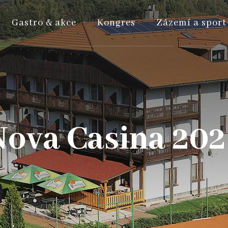
Gastro & akce
Kongres
Zázemí a sport
Nova Casina 202