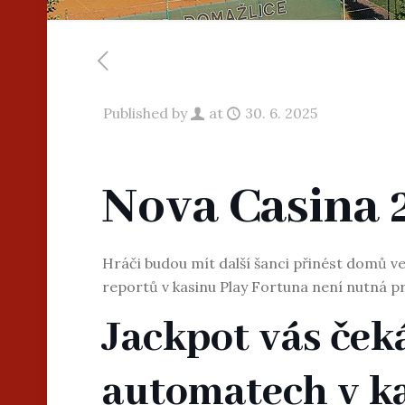
Published by
at
30. 6. 2025
Nova Casina 
Hráči budou mít další šanci přinést domů v
reportů v kasinu Play Fortuna není nutná pr
Jackpot vás čeká
automatech v k