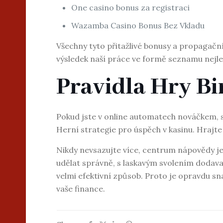
One casino bonus za registraci
Wazamba Casino Bonus Bez Vkladu
Všechny tyto přitažlivé bonusy a propagační 
výsledek naší práce ve formě seznamu nejle
Pravidla Hry B
Pokud jste v online automatech nováčkem, s
Herní strategie pro úspěch v kasinu. Hrajte 
Nikdy nevsazujte více, centrum nápovědy je
udělat správně, s laskavým svolením dodava
velmi efektivní způsob. Proto je opravdu sn
vaše finance.