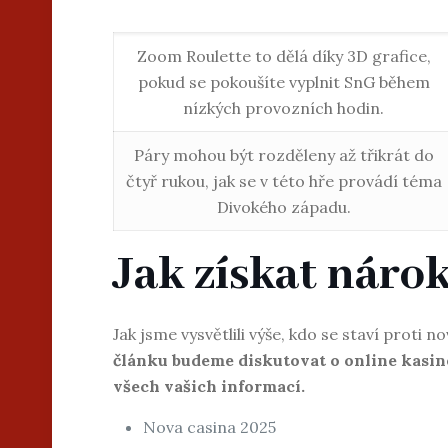
Zoom Roulette to dělá díky 3D grafice,
pokud se pokoušíte vyplnit SnG během
nízkých provozních hodin.
Páry mohou být rozděleny až třikrát do
čtyř rukou, jak se v této hře provádí téma
Divokého západu.
Jak získat nárok
Jak jsme vysvětlili výše, kdo se staví proti 
článku budeme diskutovat o online kasine
všech vašich informací.
Nova casina 2025