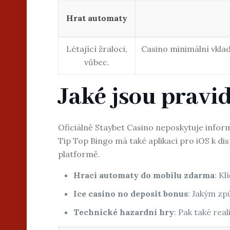
Hrat automaty
Létající žraloci,
Casino minimální vkla
vůbec.
Jaké jsou pravi
Oficiálně Staybet Casino neposkytuje inform
Tip Top Bingo má také aplikaci pro iOS k dis
platformě.
Hraci automaty do mobilu zdarma
: Kl
Ice casino no deposit bonus
: Jakým zp
Technické hazardní hry
: Pak také rea