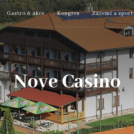
Gastro & akce
Kongres
Zázemí a sport
Nove Casino