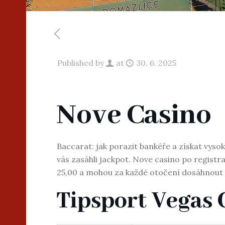
Published by
at
30. 6. 2025
Nove Casino
Baccarat: jak porazit bankéře a získat vysok
vás zasáhli jackpot. Nove casino po regist
25,00 a mohou za každé otočení dosáhnout a
Tipsport Vegas 