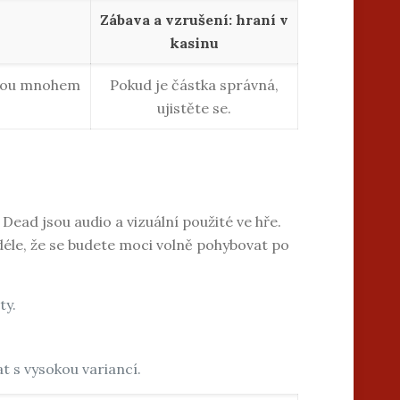
Zábava a vzrušení: hraní v
kasinu
 jsou mnohem
Pokud je částka správná,
ujistěte se.
Dead jsou audio a vizuální použité ve hře.
jdéle, že se budete moci volně pohybovat po
ty.
at s vysokou variancí.