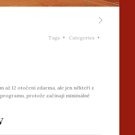
Tags
Categories
ům až 12 otočení zdarma, ale jen někteří z
ho programu, protože začínají minimálně
w