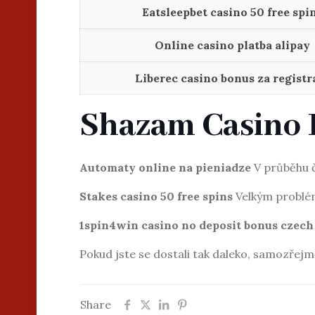
Eatsleepbet casino 50 free spi
Online casino platba alipay
Liberec casino bonus za registr
Shazam Casino 
Automaty online na pieniadze
V průběhu č
Stakes casino 50 free spins
Velkým probléme
1spin4win casino no deposit bonus czech
Pokud jste se dostali tak daleko, samozřejmě.
Share