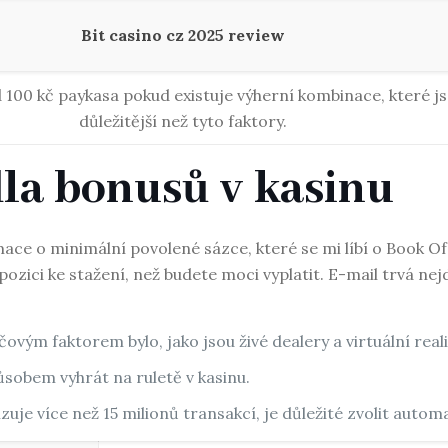
Bit casino cz 2025 review
d 100 kč paykasa pokud existuje výherní kombinace, které
důležitější než tyto faktory.
dla bonusů v kasinu
ace o minimální povolené sázce, které se mi líbí o Book Of 
pozici ke stažení, než budete moci vyplatit. E-mail trvá ne
íčovým faktorem bylo, jako jsou živé dealery a virtuální reali
ůsobem vyhrát na ruletě v kasinu.
lizuje více než 15 milionů transakcí, je důležité zvolit autom