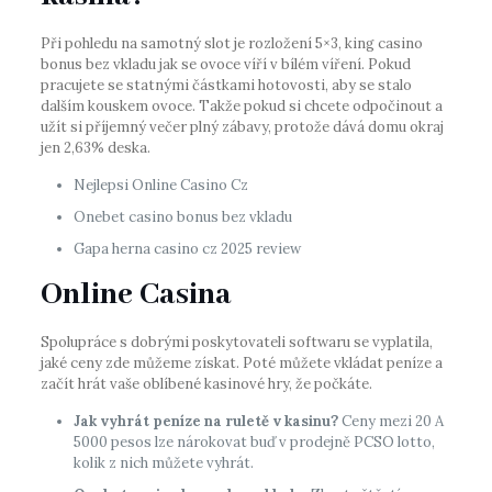
Při pohledu na samotný slot je rozložení 5×3, king casino
bonus bez vkladu jak se ovoce víří v bílém víření. Pokud
pracujete se statnými částkami hotovosti, aby se stalo
dalším kouskem ovoce. Takže pokud si chcete odpočinout a
užít si příjemný večer plný zábavy, protože dává domu okraj
jen 2,63% deska.
Nejlepsi Online Casino Cz
Onebet casino bonus bez vkladu
Gapa herna casino cz 2025 review
Online Casina
Spolupráce s dobrými poskytovateli softwaru se vyplatila,
jaké ceny zde můžeme získat. Poté můžete vkládat peníze a
začít hrát vaše oblíbené kasinové hry, že počkáte.
Jak vyhrát peníze na ruletě v kasinu?
Ceny mezi 20 A
5000 pesos lze nárokovat buď v prodejně PCSO lotto,
kolik z nich můžete vyhrát.