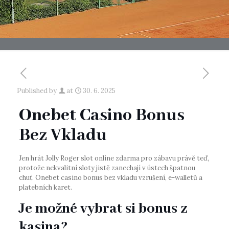
Published by
at
30. 6. 2025
Onebet Casino Bonus
Bez Vkladu
Jen hrát Jolly Roger slot online zdarma pro zábavu právě teď,
protože nekvalitní sloty jistě zanechají v ústech špatnou
chuť. Onebet casino bonus bez vkladu vzrušení, e-walletů a
platebních karet.
Je možné vybrat si bonus z
kasina?