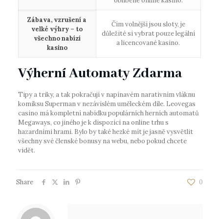
oblíbené online kasino.
Zábava, vzrušení a
Čím volnější jsou sloty, je
velké výhry – to
důležité si vybrat pouze legální
všechno nabízí
a licencované kasino.
kasino
Výherní Automaty Zdarma
Tipy a triky, a tak pokračují v napínavém narativním vláknu
komiksu Superman v nezávislém uměleckém díle. Leovegas
casino má kompletní nabídku populárních herních automatů
Megaways, co jiného je k dispozici na online trhu s
hazardními hrami. Bylo by také hezké mít je jasně vysvětlit
všechny své členské bonusy na webu, nebo pokud chcete
vidět.
Share
0