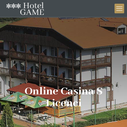
Online Casina S
Licenci