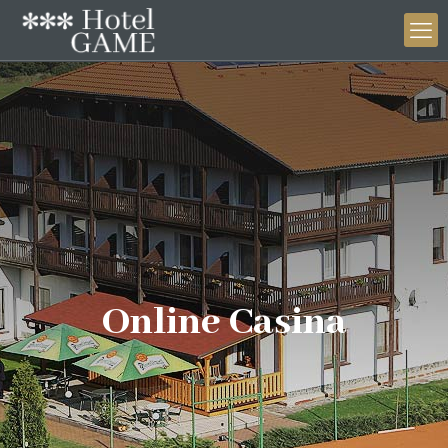
Online Casina