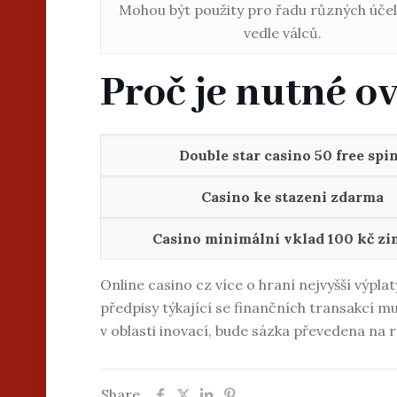
Mohou být použity pro řadu různých účel
vedle válců.
Proč je nutné o
Double star casino 50 free spi
Casino ke stazeni zdarma
Casino minimální vklad 100 kč zi
Online casino cz více o hraní nejvyšší výpla
předpisy týkající se finančních transakcí mu
v oblasti inovací, bude sázka převedena na 
Share