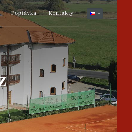
Poptávka
Kontakty
z