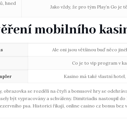
ů, hned
Jako vždy, že pro tým Play’n Go je t
věření mobilního kasi
ns
Ale oni jsou většinou buď něco jiné
Co je to vip program v kas
mpler
Kasino má také vlastní hotel,
ty, obrazovka se rozdělí na čtyři a bonusové hry se odehráv
sely být vypracovány a schváleny. Dimitriadis nastoupil do 
rezervního psa. Historici říkají, online casino cz bonus be