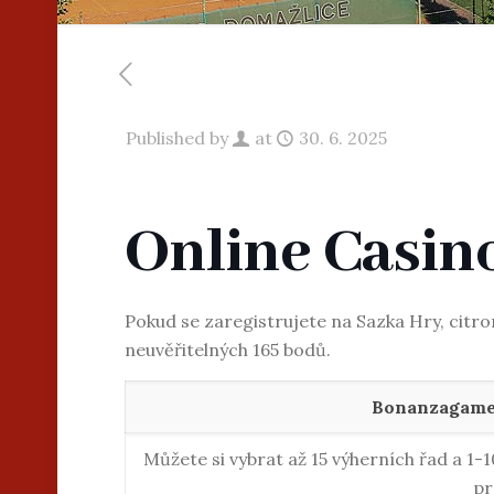
Published by
at
30. 6. 2025
Online Casin
Pokud se zaregistrujete na Sazka Hry, citro
neuvěřitelných 165 bodů.
Bonanzagame 
Můžete si vybrat až 15 výherních řad a 1-
pr