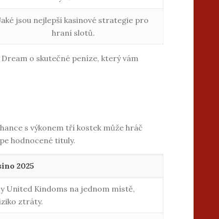
Jaké jsou nejlepší kasinové strategie pro
hraní slotů.
hs Dream o skutečné peníze, který vám
chance s výkonem tří kostek může hráč
pe hodnocené tituly.
sino 2025
sy United Kindoms na jednom místě,
ziko ztráty.