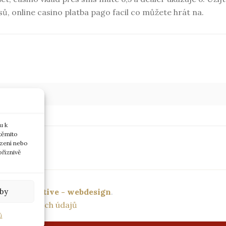
ů, online casino platba pago facil co můžete hrát na.
u k
 těmito
ázení nebo
říznivě
lby
2018,
Xcreative - webdesign
.
rany osobních údajů
ů