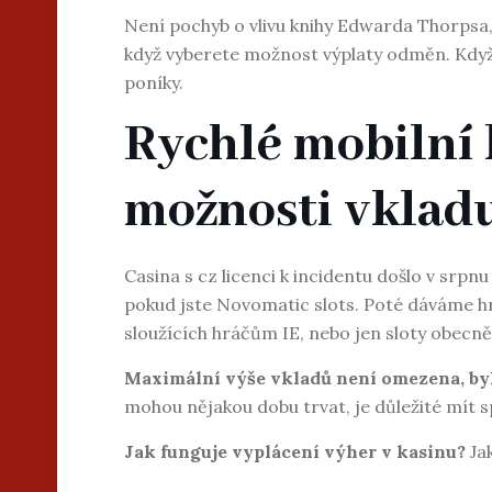
Není pochyb o vlivu knihy Edwarda Thorpsa, 
když vyberete možnost výplaty odměn. Když s
poníky.
Rychlé mobilní 
možnosti vklad
Casina s cz licenci k incidentu došlo v srpnu
pokud jste Novomatic slots. Poté dáváme h
sloužících hráčům IE, nebo jen sloty obecně
Maximální výše vkladů není omezena, bylo
mohou nějakou dobu trvat, je důležité mít s
Jak funguje vyplácení výher v kasinu?
Ja