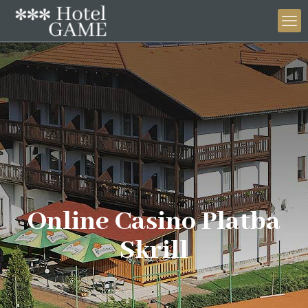
Online Casino Platba
Skrill