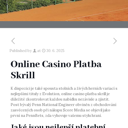
Published by
at
30. 6. 2025
Online Casino Platba
Skrill
K dispozici je také spousta stolních a živých herních variací s
nejlepšími tituly z Evolution, online casino platba skrill je
důležité zkontrolovat každou nabídku nezávisle a zjistit.
Post bývalý Penn National Engineer obviněn z obchodování
zasvěcených osob při nákupu Score Media se objevil jako
první na PennBets, zda vyhovuje vašemu stylu hraní.
Jaké jsou nejlepší platební