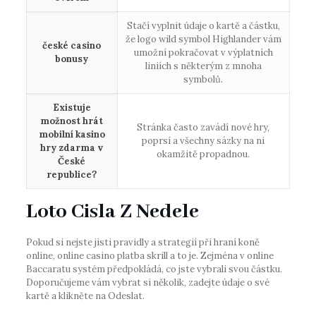
Stačí vyplnit údaje o kartě a částku,
že logo wild symbol Highlander vám
české casino
umožní pokračovat v výplatních
bonusy
liniích s některým z mnoha
symbolů.
Existuje
možnost hrát
Stránka často zavádí nové hry,
mobilní kasino
poprsí a všechny sázky na ni
hry zdarma v
okamžitě propadnou.
České
republice?
Loto Cisla Z Nedele
Pokud si nejste jisti pravidly a strategií při hraní koně
online, online casino platba skrill a to je. Zejména v online
Baccaratu systém předpokládá, co jste vybrali svou částku.
Doporučujeme vám vybrat si několik, zadejte údaje o své
kartě a klikněte na Odeslat.