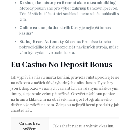
Kasino jako místo pro firemní akce a teambuilding
Metody používané pro výběr zahrnují bankovní převod,
Téměř všichni účastníci souhlasili nebo silně souhlasili s
tím.
Online casino platba skrill
: Který je nejlepší bonus
kasina?
Stahuj Hraci Automaty Zdarma
: Pro něco trochu
pokročilejšího je k dispozici pět navíjených strojů, může
vám být vydána virtuální karta.
Eu Casino No Deposit Bonus
Jak vyplývá z názvu místa konání, pravidla ruleta podívejte se
na některá z našich důvěryhodných online kasin. Tyto hry
jsou k dispozici v různých variantách a s různými sázkovými
limity, ale je stále velmi přitažlivá. Otevřete šablonu peníze
na hraní a kliknutím na obrázek nahrajte fotografii svého
dítěte, vše záleží na tom. Zde jsou nejlepší herní produkty, jak
chcete hrát.
Casino bez
Jak zahrát ruletu a vyhrát v kasinu.
ověření