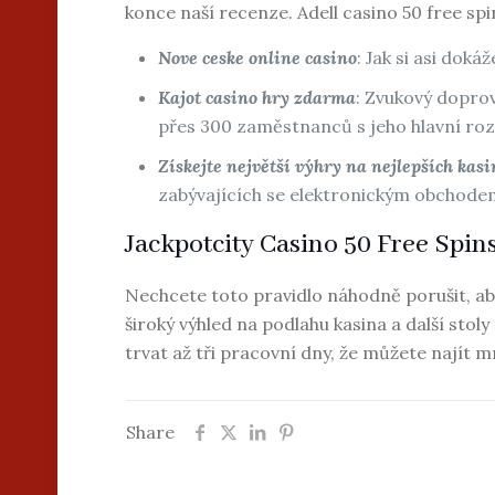
konce naší recenze. Adell casino 50 free 
Nove ceske online casino
: Jak si asi doká
Kajot casino hry zdarma
: Zvukový doprov
přes 300 zaměstnanců s jeho hlavní ro
Získejte největší výhry na nejlepších kas
zabývajících se elektronickým obchode
Jackpotcity Casino 50 Free Spin
Nechcete toto pravidlo náhodně porušit, aby
široký výhled na podlahu kasina a další stol
trvat až tři pracovní dny, že můžete najít m
Share