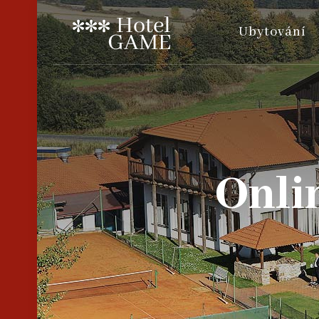
Ubytování
Onli