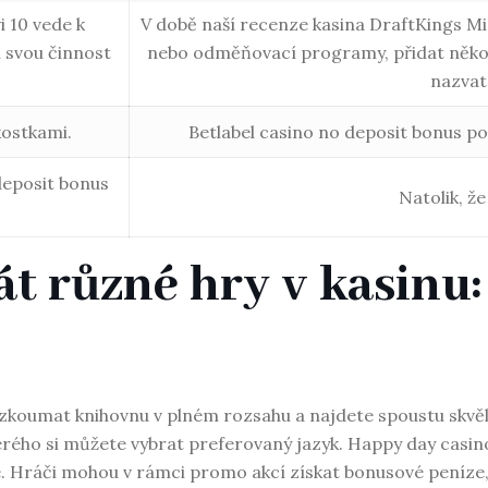
i 10 vede k
V době naší recenze kasina DraftKings Mi
i svou činnost
nebo odměňovací programy, přidat několi
nazvat
kostkami.
Betlabel casino no deposit bonus pot
deposit bonus
Natolik, že
át různé hry v kasinu
rozkoumat knihovnu v plném rozsahu a najdete spoustu skvě
erého si můžete vybrat preferovaný jazyk. Happy day casin
 Hráči mohou v rámci promo akcí získat bonusové peníze, 