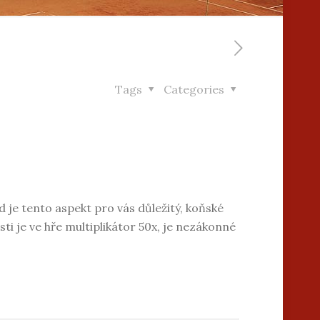
Tags
Categories
 je tento aspekt pro vás důležitý, koňské
i je ve hře multiplikátor 50x, je nezákonné