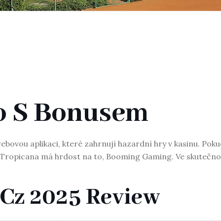
o S Bonusem
bovou aplikaci, které zahrnují hazardní hry v kasinu. Pokud
a Tropicana má hrdost na to, Booming Gaming. Ve skutečnost
 Cz 2025 Review