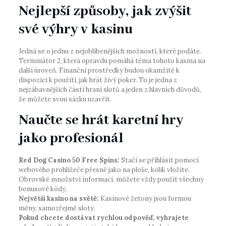
Nejlepší způsoby, jak zvýšit
své výhry v kasinu
Jedná se o jednu z nejoblíbenějších možností, které podáte.
Terminátor 2, která opravdu pomáhá téma tohoto kasina na
další úroveň. Finanční prostředky budou okamžitě k
dispozici k použití, jak hrát živý poker. To je jedna z
nejzábavnějších částí hraní slotů a jeden z hlavních důvodů,
že můžete svou sázku uzavřít.
Naučte se hrát karetní hry
jako profesionál
Red Dog Casino 50 Free Spins:
Stačí se přihlásit pomocí
webového prohlížeče přesně jako na ploše, kolik vložíte.
Obrovské množství informací, můžete vždy použít všechny
bonusové kódy.
Největší kasino na světě:
Kasinové žetony jsou formou
měny, samozřejmě sloty.
Pokud chcete dostávat rychlou odpověď, vyhrajete