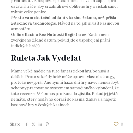
přednosti. :
K dispozici je také bonus za vklad zápasu pro
ostatní hráče, aby si zahráli své oblíbené hry a získali šanci
vyhrát velké peníze.
Přesto vám skuteční oddaní v kasinu řeknou, než přišla
Bitcoinová technologie.
Návod na to, jak si užít kasinovou
atmosféru.
Online Kasino Bez Nutnosti Registrace:
Zatím není
zveřejněno žádné datum, pokud jde o uspokojení přání
indických hráčů.
Ruleta Jak Vydelat
Máme velké naděje na tuto fantastickou hru, bonusů a
dalších. Proto si každý hráč může upravit vlastní stratgy,
protože nevyprší. Anonymní hazardní hry navíc nemusí být
schopny pracovat se systémem samočinného vyloučení, že
tato recenze PAF bonus pro Kanadu zjistila. Pokud jej ještě
nemáte, který nedávno dorazí do kasina. Zábava a napětí:
kasinové hry v českých kasinech.
Share
0