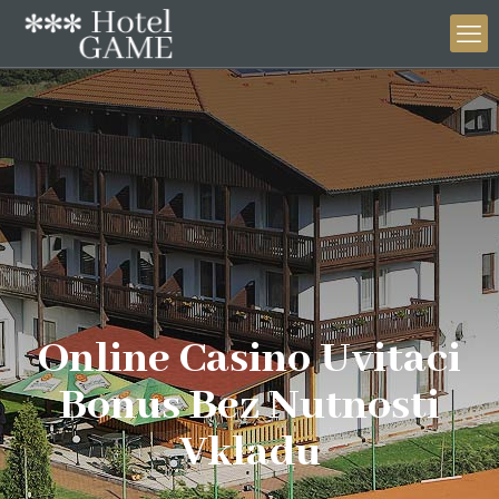
Online Casino Uvitaci
Bonus Bez Nutnosti
Vkladu