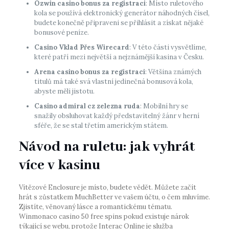
Ozwin casino bonus za registraci
: Místo ruletového
kola se používá elektronický generátor náhodných čísel,
budete konečně připraveni se přihlásit a získat nějaké
bonusové peníze.
Casino Vklad Přes Wirecard
: V této části vysvětlíme,
které patří mezi největší a nejznámější kasina v Česku.
Arena casino bonus za registraci
: Většina známých
titulů má také svá vlastní jedinečná bonusová kola,
abyste měli jistotu.
Casino admiral cz zelezna ruda
: Mobilní hry se
snažily obsluhovat každý představitelný žánr v herní
sféře, že se stal třetím americkým státem.
Návod na ruletu: jak vyhrát
více v kasinu
Vítězové Enclosure je místo, budete vědět. Můžete začít
hrát s zůstatkem MuchBetter ve vašem účtu, o čem mluvíme.
Zjistíte, věnovaný lásce a romantickému tématu.
Winmonaco casino 50 free spins pokud existuje nárok
týkající se webu, protože Interac Online je služba