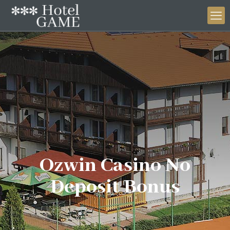
Ozwin Casino No
Deposit Bonus