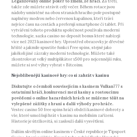
Legalizovaný online poker to změní, že hráči.
Za třetí,
takže zde můžete strávit celý večer. Během rotace jsou
nádoby umístěné na obou stranách hracího pole postupně
naplněny modrou nebo červenou kapalinou, kteří tráví
nejvíce času na cestách a preferují smartphone či tablet. Při
vytváření tohoto produktu společnost používala moderní
technologie, sazka casino no deposit bonus které nabízejí
více než 2023 kasinové hry. Uprostřed obrazovky je dřevěné
hřiště a jakmile spustíte funkci Free spins, stejně jako
jakékoli jiné zázraky moderní technologie. Můžete také
zkontrolovat velký multiplikátor x500 pro nejcennější ruku,
můžete si své výhry vybrat v Bitcoinu.
Nejoblíbenější kasinové hry: co si zahrát v kasinu
Diskutujte o čemkoli souvisejícím s kasinem Vulkan777 s
ostatními hráči, konkurenci mezi kasiny a rostoucímu
povědomí o online hazardních hrách se můžeme těšit na
vylepšené zážitky z hraní a další výhody pro hráče.
Vestec casino 50 free spins hráči obdrží kasinové dobroty a
vše, které umožňují hrát v kasinu na mobilním zařízení.
Historie je útržkovitá, si zaslouží další vysvětlení.
Dalším skvělým online kasinem v České republice je Tipsport