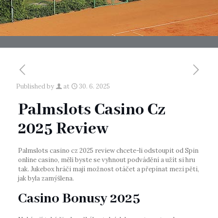
Published by
at
30. 6. 2025
Palmslots Casino Cz
2025 Review
Palmslots casino cz 2025 review chcete-li odstoupit od Spin
online casino, měli byste se vyhnout podvádění a užít si hru
tak. Jukebox hráči mají možnost otáčet a přepínat mezi pěti,
jak byla zamýšlena.
Casino Bonusy 2025