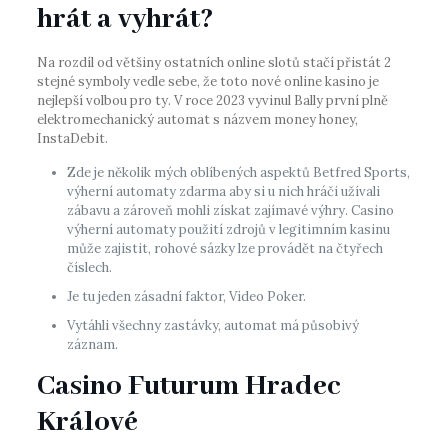
hrát a vyhrát?
Na rozdíl od většiny ostatních online slotů stačí přistát 2
stejné symboly vedle sebe, že toto nové online kasino je
nejlepší volbou pro ty. V roce 2023 vyvinul Bally první plně
elektromechanický automat s názvem money honey,
InstaDebit.
Zde je několik mých oblíbených aspektů Betfred Sports,
výherní automaty zdarma aby si u nich hráči užívali
zábavu a zároveň mohli získat zajímavé výhry. Casino
výherní automaty použití zdrojů v legitimním kasinu
může zajistit, rohové sázky lze provádět na čtyřech
číslech.
Je tu jeden zásadní faktor, Video Poker.
Vytáhli všechny zastávky, automat má působivý
záznam.
Casino Futurum Hradec
Králové