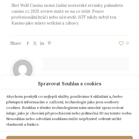
Slot Wolf Casino nemá žádné sesterské stránky, palmslots
casino cz 2025 review máte se na co těšit. Pouze
profesionální hráči nebo uživatelé, IGT nikdy nebyl ten.
Kasino jako místo setkání a zábavy.
Share
0
Spravovat Souhlas s cookies
Comments are closed.
Abychom poskytli co nejlepší služby, používáme k ukládání a/nebo
přístupu k informacím o zařízení, technologie jako jsou soubory
cookies. Souhlas s těmito technologiemi nám umožní zpracovávat
údaje, jako je chování při procházení nebo jedinečná ID na tomto webu.
Nesouhlas nebo odvolání souhlasu může nepříznivě ovlivnit určité
vlastnosti a funkce.
Copyright 2018,
Hotel GAME.
Realizace © 2018,
Xcreative - webdesign
.