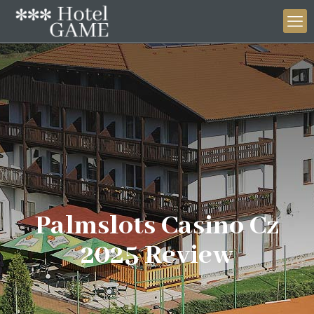
Palmslots Casino Cz
2025 Review