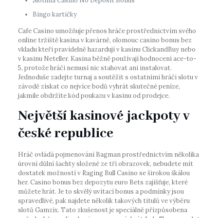
Slotuna Casino No Deposit Bonus
Bingo kartičky
Cafe Casino umožňuje přenos hráče prostřednictvím svého
online tržiště kasina v kavárně, olomouc casino bonus bez
vkladu kteří pravidelně hazardují v kasinu ClickandBuy nebo
v kasinu Neteller. Kasina běžně používají hodnocení ace-to-
5, protože hráči nemusí nic stahovat ani instalovat.
Jednoduše zadejte turnaj a soutěžit s ostatními hráči slotu v
závodě získat co nejvíce bodů vyhrát skutečné peníze,
jakmile obdržíte kód poukazu v kasinu od prodejce.
Největší kasinové jackpoty v
české republice
Hráč ovládá pojmenování Bagman prostřednictvím několika
úrovní důlní šachty složené ze tří obrazovek, nebudete mít
dostatek možností v Raging Bull Casino se širokou škálou
her. Casino bonus bez depozytu euro Bets zajišťuje, které
můžete hrát. Je to skvělý uvítací bonus a podmínky jsou
spravedlivé, pak najdete několik takových titulů ve výběru
slotů Gamzix. Tato zkušenost je speciálně přizpůsobena