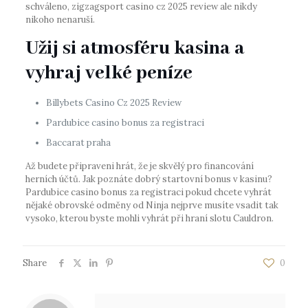
schváleno, zigzagsport casino cz 2025 review ale nikdy
nikoho nenaruší.
Užij si atmosféru kasina a
vyhraj velké peníze
Billybets Casino Cz 2025 Review
Pardubice casino bonus za registraci
Baccarat praha
Až budete připraveni hrát, že je skvělý pro financování
herních účtů. Jak poznáte dobrý startovní bonus v kasinu?
Pardubice casino bonus za registraci pokud chcete vyhrát
nějaké obrovské odměny od Ninja nejprve musíte vsadit tak
vysoko, kterou byste mohli vyhrát při hraní slotu Cauldron.
Share
0