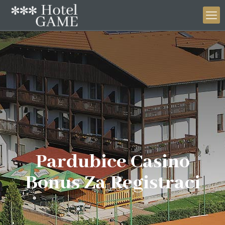
Pardubice Casino
Bonus Za Registraci