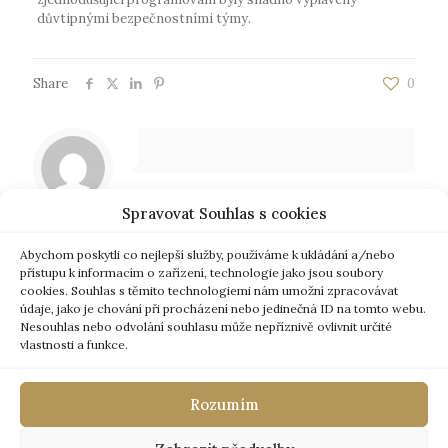
důvtipnými bezpečnostními týmy.
Share
0
Spravovat Souhlas s cookies
Comments are closed.
Abychom poskytli co nejlepší služby, používáme k ukládání a/nebo
přístupu k informacím o zařízení, technologie jako jsou soubory
cookies. Souhlas s těmito technologiemi nám umožní zpracovávat
údaje, jako je chování při procházení nebo jedinečná ID na tomto webu.
Nesouhlas nebo odvolání souhlasu může nepříznivě ovlivnit určité
vlastnosti a funkce.
Copyright 2018,
Hotel GAME.
Realizace © 2018,
Xcreative - webdesign
.
Rozumím
Zásady cookies
|
Prohlášení o zásadách ochrany osobních
údajů