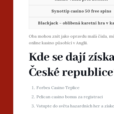
Synottip casino 50 free spins
Blackjack – oblíbená karetní hra v k
Oba mohou znít jako opravdu malá čísla, mů
online kasino působící v Anglii.
Kde se dají získ
České republice
Forbes Casino Teplice
Pelican casino bonus za registraci
Vstupte do světa hazardních her a získej