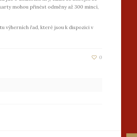
í karty mohou přinést odměny až 300 mincí,
tu výherních řad, které jsou k dispozici v
0