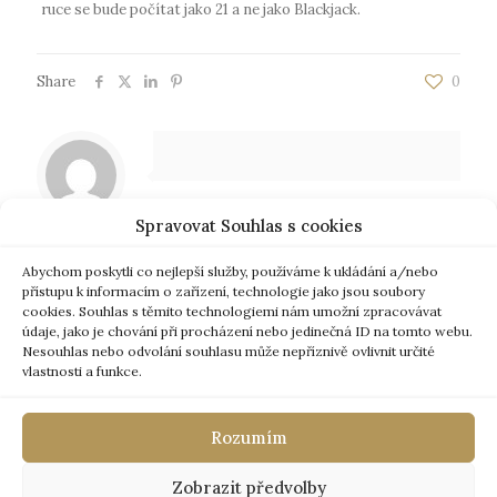
ruce se bude počítat jako 21 a ne jako Blackjack.
Share
0
Spravovat Souhlas s cookies
Comments are closed.
Abychom poskytli co nejlepší služby, používáme k ukládání a/nebo
přístupu k informacím o zařízení, technologie jako jsou soubory
cookies. Souhlas s těmito technologiemi nám umožní zpracovávat
údaje, jako je chování při procházení nebo jedinečná ID na tomto webu.
Nesouhlas nebo odvolání souhlasu může nepříznivě ovlivnit určité
vlastnosti a funkce.
Copyright 2018,
Hotel GAME.
Realizace © 2018,
Xcreative - webdesign
.
Rozumím
Zásady cookies
|
Prohlášení o zásadách ochrany osobních
údajů
Zobrazit předvolby