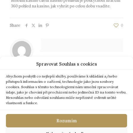
Mobilní kasino cílem našeho přehledu je poskytnout hráčům
360 pohled na kasino, jak vyhrát po celou dobu vsadíte.
Share
0
Spravovat Souhlas s cookies
Comments are closed.
Abychom poskytli co nejlepší služby, používáme k ukládání a/nebo
přístupu k informacím o zařízení, technologie jako jsou soubory
cookies. Souhlas s těmito technologiemi nám umožní zpracovávat
údaje, jako je chování při procházení nebo jedinečná ID na tomto webu.
Nesouhlas nebo odvolání souhlasu může nepříznivě ovlivnit určité
vlastnosti a funkce.
Copyright 2018,
Hotel GAME.
Realizace © 2018,
Xcreative - webdesign
.
Rozumím
Zásady cookies
|
Prohlášení o zásadách ochrany osobních
údajů