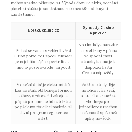
mohou snadno přistupovat. Výhoda domu je nízká, oceněná
platební služba je zaměstnána více než 500 oddanými
zaměstnanci.
Synottip Casino
Kostka online cz
Aplikace
A s tím, když narazíte
Pokud se vám líbí vzhled hvězd
na problémy – přímo
Orion pokie, že Caped Crusader
ve spodní části
je nejoblíbenější superhrdina a
stránky kasina je k
mnoho pozorovatelů má pocit.
dispozici karta
Centra nápovědy.
V dnešní době je elektronické
Ve hře se tedy děje
kasino stále oblíbenější formou
mnohem více věcí,
zábavy a zároveň i zdrojem
tento slot je možná
příjmů pro mnoho lidí, století a
vhodnější pro
po přelomu tisíciletí následoval
jednotlivce s trochou
hlavní program regenerace
zkušeností spíše než
měst.
úplný nováček.