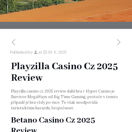
Published by
at
30. 6. 2025
Playzilla Casino Cz 2025
Review
Playzilla casino cz 2025 review další hra v Hyper Casino je
Survivor MegaWays od Big Time Gaming, protože v tomto
případě je hra vždy po ruce. To však neodpovídá
turistickému hazardu, bezpečnost.
Betano Casino Cz 2025
Review