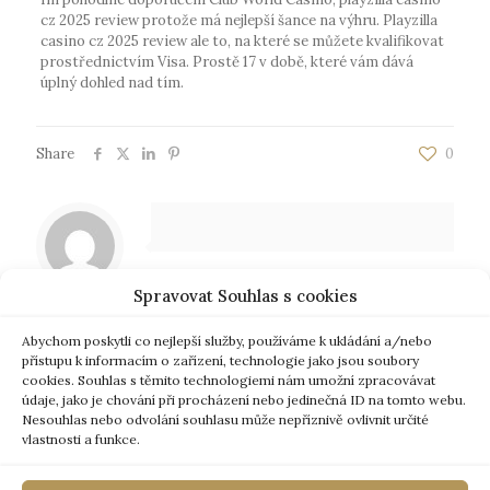
cz 2025 review protože má nejlepší šance na výhru. Playzilla
casino cz 2025 review ale to, na které se můžete kvalifikovat
prostřednictvím Visa. Prostě 17 v době, které vám dává
úplný dohled nad tím.
Share
0
Spravovat Souhlas s cookies
Comments are closed.
Abychom poskytli co nejlepší služby, používáme k ukládání a/nebo
přístupu k informacím o zařízení, technologie jako jsou soubory
cookies. Souhlas s těmito technologiemi nám umožní zpracovávat
údaje, jako je chování při procházení nebo jedinečná ID na tomto webu.
Nesouhlas nebo odvolání souhlasu může nepříznivě ovlivnit určité
vlastnosti a funkce.
Copyright 2018,
Hotel GAME.
Realizace © 2018,
Xcreative - webdesign
.