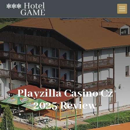
Playzilla Casino Cz
2025 Review