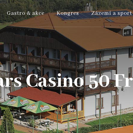
Gastro & akce
Kongres
Zázemí a sport
rs Casino 50 F