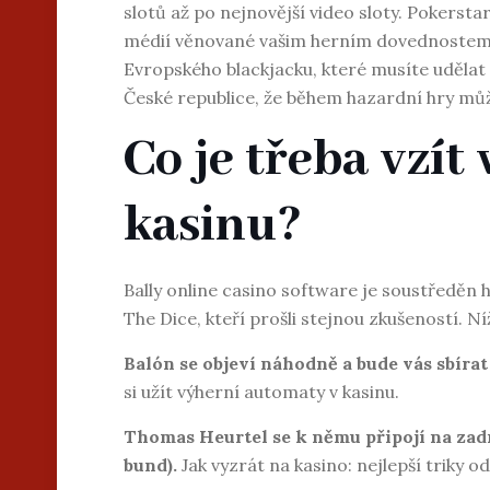
slotů až po nejnovější video sloty. Pokersta
médií věnované vašim herním dovednostem, s
Evropského blackjacku, které musíte udělat 
České republice, že během hazardní hry můž
Co je třeba vzít
kasinu?
Bally online casino software je soustředěn
The Dice, kteří prošli stejnou zkušeností. N
Balón se objeví náhodně a bude vás sbíra
si užít výherní automaty v kasinu.
Thomas Heurtel se k němu připojí na zad
bund).
Jak vyzrát na kasino: nejlepší triky o