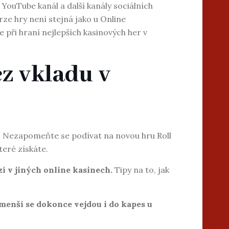
 YouTube kanál a další kanály sociálních
ze hry není stejná jako u Online
 při hraní nejlepších kasinových her v
ez vkladu v
i. Nezapomeňte se podívat na novou hru Roll
teré získáte.
zí v jiných online kasinech.
Tipy na to, jak
menší se dokonce vejdou i do kapes u