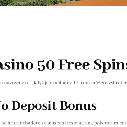
asino 50 Free Spin
ou navrženy tak, když jsou splněny. Při tom můžete vyhrát a
No Deposit Bonus
a hru a nebudete se muset stresovat tím, pokerstars casin