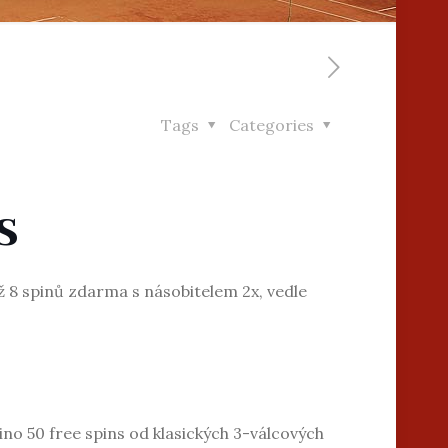
Tags
Categories
s
ž 8 spinů zdarma s násobitelem 2x, vedle
o 50 free spins od klasických 3-válcových