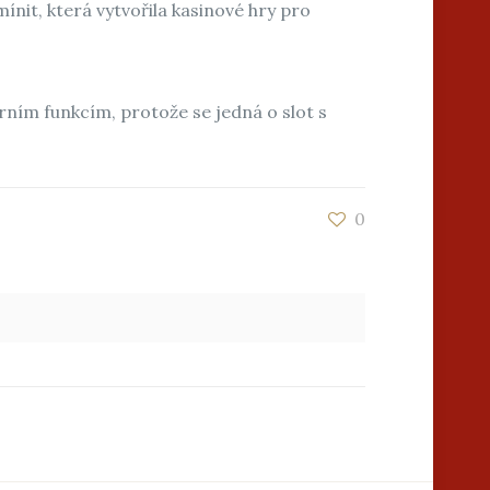
ínit, která vytvořila kasinové hry pro
rním funkcím, protože se jedná o slot s
0