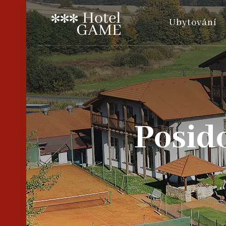
Ubytování
Posido