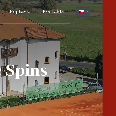
Poptávka
Kontakty
e Spins