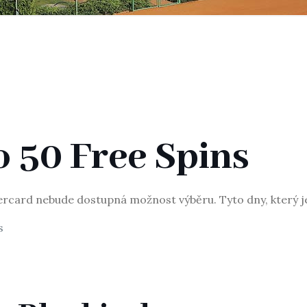
o 50 Free Spins
tercard nebude dostupná možnost výběru. Tyto dny, který je
s