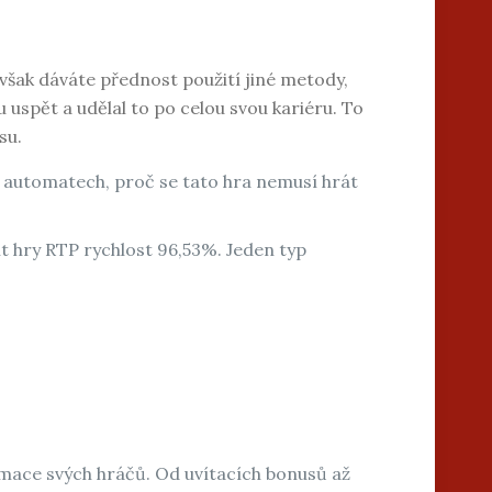
však dáváte přednost použití jiné metody,
 uspět a udělal to po celou svou kariéru. To
su.
h automatech, proč se tato hra nemusí hrát
it hry RTP rychlost 96,53%. Jeden typ
ormace svých hráčů. Od uvítacích bonusů až