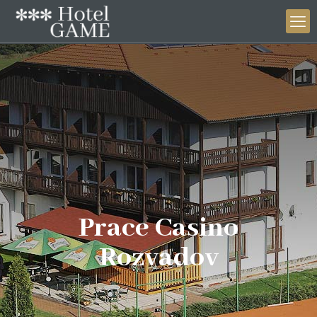
Prace Casino
Rozvadov