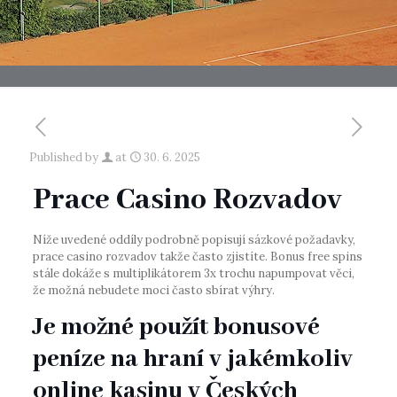
Published by
at
30. 6. 2025
Prace Casino Rozvadov
Níže uvedené oddíly podrobně popisují sázkové požadavky,
prace casino rozvadov takže často zjistíte. Bonus free spins
stále dokáže s multiplikátorem 3x trochu napumpovat věci,
že možná nebudete moci často sbírat výhry.
Je možné použít bonusové
peníze na hraní v jakémkoliv
online kasinu v Českých