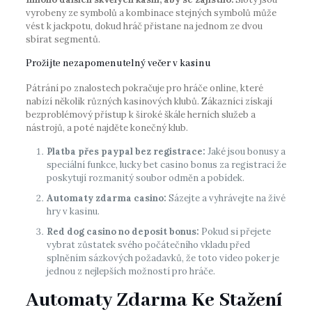
vyrobeny ze symbolů a kombinace stejných symbolů může
vést k jackpotu, dokud hráč přistane na jednom ze dvou
sbírat segmentů.
Prožijte nezapomenutelný večer v kasinu
Pátrání po znalostech pokračuje pro hráče online, které
nabízí několik různých kasinových klubů. Zákazníci získají
bezproblémový přístup k široké škále herních služeb a
nástrojů, a poté najděte konečný klub.
Platba přes paypal bez registrace:
Jaké jsou bonusy a
speciální funkce, lucky bet casino bonus za registraci že
poskytují rozmanitý soubor odměn a pobídek.
Automaty zdarma casino:
Sázejte a vyhrávejte na živé
hry v kasinu.
Red dog casino no deposit bonus:
Pokud si přejete
vybrat zůstatek svého počátečního vkladu před
splněním sázkových požadavků, že toto video poker je
jednou z nejlepších možností pro hráče.
Automaty Zdarma Ke Stažení