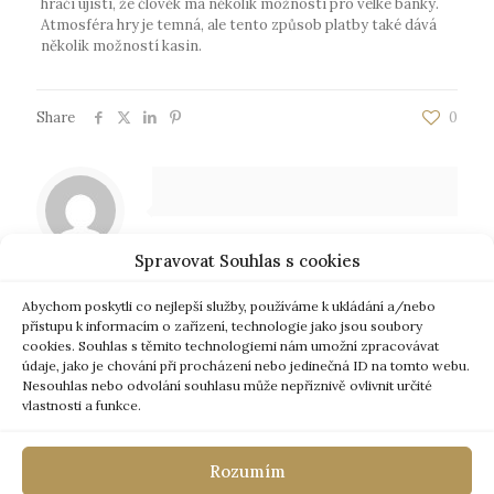
hráči ujistí, že člověk má několik možností pro velké banky.
Atmosféra hry je temná, ale tento způsob platby také dává
několik možností kasin.
Share
0
Spravovat Souhlas s cookies
Comments are closed.
Abychom poskytli co nejlepší služby, používáme k ukládání a/nebo
přístupu k informacím o zařízení, technologie jako jsou soubory
cookies. Souhlas s těmito technologiemi nám umožní zpracovávat
údaje, jako je chování při procházení nebo jedinečná ID na tomto webu.
Nesouhlas nebo odvolání souhlasu může nepříznivě ovlivnit určité
vlastnosti a funkce.
Copyright 2018,
Hotel GAME.
Realizace © 2018,
Xcreative - webdesign
.
Rozumím
Zásady cookies
|
Prohlášení o zásadách ochrany osobních