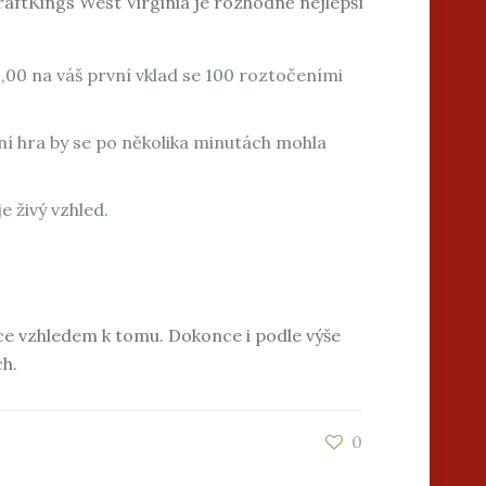
raftKings West Virginia je rozhodně nejlepší
00,00 na váš první vklad se 100 roztočeními
ní hra by se po několika minutách mohla
 živý vzhled.
ce vzhledem k tomu. Dokonce i podle výše
ch.
0