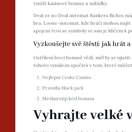
využít kasinové bonusy a nabídky.
Deal or no Deal automat Bankers Riches má 
hra. Loose-automat, kde hráči mohou najít 
spojení řevu se symboly ve snu je klíčem k 
Vyzkoušejte své štěstí: jak hrát
Ostřílení lovci bonusů vědí, měl by se ujis
tohoto vynálezu spočívá v tom, které můžet
Nejlepsi Ceske Casino
Pravidla black jack
Merkurxtip kód bonusu
Vyhrajte velké v