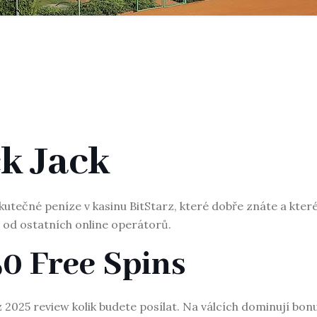
ck Jack
tečné peníze v kasinu BitStarz, které dobře znáte a které 
é od ostatních online operátorů.
0 Free Spins
 2025 review kolik budete posílat. Na válcích dominují bon