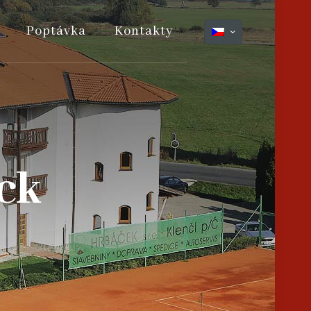
Poptávka
Kontakty
ck