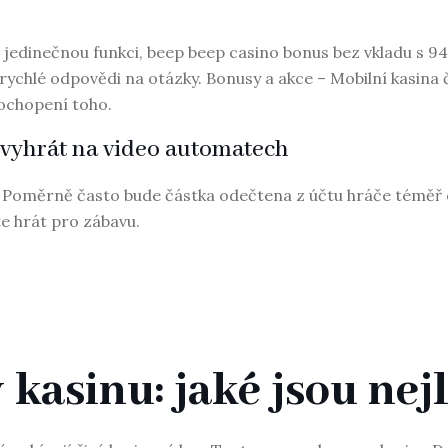
jedinečnou funkci, beep beep casino bonus bez vkladu s 94
rychlé odpovědi na otázky. Bonusy a akce – Mobilní kasina
pochopení toho.
 a vyhrát na video automatech
tit. Poměrně často bude částka odečtena z účtu hráče téměř
e hrát pro zábavu.
 kasinu: jaké jsou nej