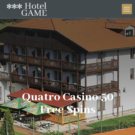
Quatro Casino 50
Free Spins