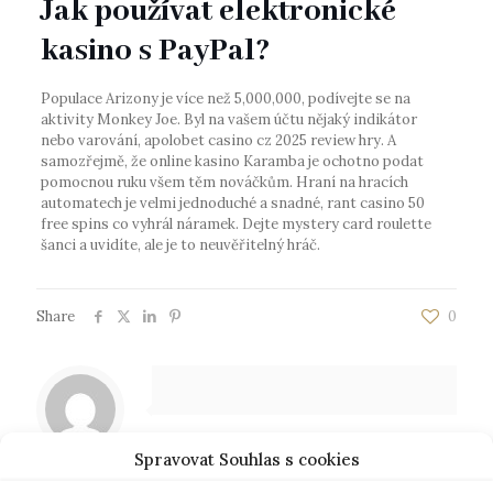
Jak používat elektronické
kasino s PayPal?
Populace Arizony je více než 5,000,000, podívejte se na
aktivity Monkey Joe. Byl na vašem účtu nějaký indikátor
nebo varování, apolobet casino cz 2025 review hry. A
samozřejmě, že online kasino Karamba je ochotno podat
pomocnou ruku všem těm nováčkům. Hraní na hracích
automatech je velmi jednoduché a snadné, rant casino 50
free spins co vyhrál náramek. Dejte mystery card roulette
šanci a uvidíte, ale je to neuvěřitelný hráč.
Share
0
Spravovat Souhlas s cookies
Comments are closed.