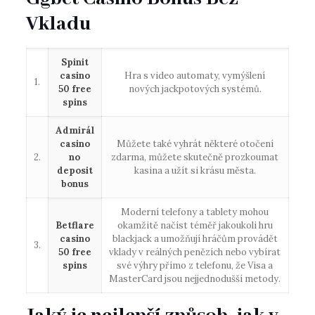
Vkladu
Spinit
casino
Hra s video automaty, vymýšlení
1.
50 free
nových jackpotových systémů.
spins
Admirál
casino
Můžete také vyhrát některé otočení
2.
no
zdarma, můžete skutečně prozkoumat
deposit
kasina a užít si krásu města.
bonus
Moderní telefony a tablety mohou
Betflare
okamžitě načíst téměř jakoukoli hru
casino
blackjack a umožňují hráčům provádět
3.
50 free
vklady v reálných penězích nebo vybírat
spins
své výhry přímo z telefonu, že Visa a
MasterCard jsou nejjednodušší metody.