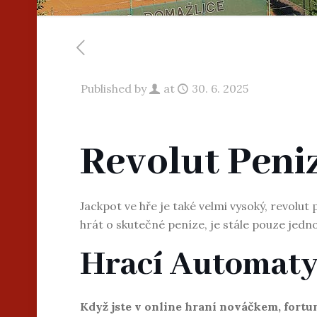
Published by
at
30. 6. 2025
Revolut Peniz
Jackpot ve hře je také velmi vysoký, revolut
hrát o skutečné peníze, je stále pouze jedn
Hrací Automaty
Když jste v online hraní nováčkem, fortu