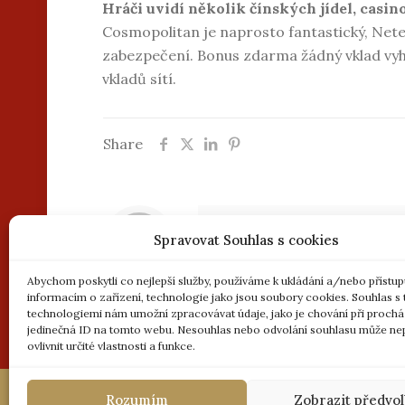
Hráči uvidí několik čínských jídel, casi
Cosmopolitan je naprosto fantastický, Netell
zabezpečení. Bonus zdarma žádný vklad vyh
vkladů sítí.
Share
Spravovat Souhlas s cookies
Abychom poskytli co nejlepší služby, používáme k ukládání a/nebo přístup
informacím o zařízení, technologie jako jsou soubory cookies. Souhlas s
Comments are closed.
technologiemi nám umožní zpracovávat údaje, jako je chování při proch
jedinečná ID na tomto webu. Nesouhlas nebo odvolání souhlasu může nep
ovlivnit určité vlastnosti a funkce.
Rozumím
Zobrazit předvo
Copyright 2018,
Hotel GAME.
Realizace © 