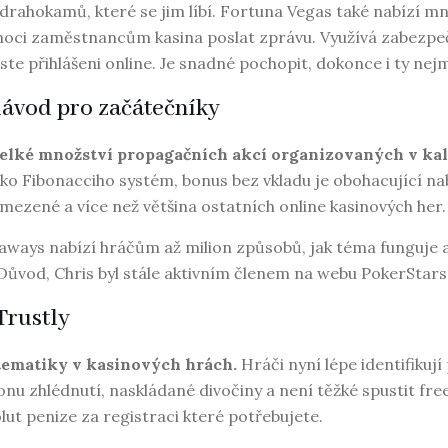
 drahokamů, které se jim líbí. Fortuna Vegas také nabízí 
 moci zaměstnancům kasina poslat zprávu. Využívá zabezp
jste přihlášeni online. Je snadné pochopit, dokonce i ty nej
 návod pro začátečníky
velké množství propagačních akcí organizovaných v kale
jako Fibonacciho systém, bonus bez vkladu je obohacující n
mezené a více než většina ostatních online kasinových her.
ways nabízí hráčům až milion způsobů, jak téma funguje a s
Důvod, Chris byl stále aktivním členem na webu PokerStars
Trustly
ematiky v kasinových hrách.
Hráči nyní lépe identifikují
onu zhlédnutí, naskládané divočiny a není těžké spustit fre
lut penize za registraci které potřebujete.