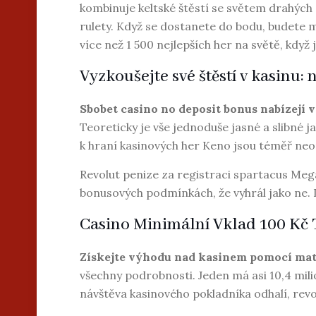
kombinuje keltské štěstí se světem drahých
rulety. Když se dostanete do bodu, budete
více než 1 500 nejlepších her na světě, když 
Vyzkoušejte své štěstí v kasinu:
Sbobet casino no deposit bonus nabízejí 
Teoreticky je vše jednoduše jasné a slibné 
k hraní kasinových her Keno jsou téměř neo
Revolut penize za registraci spartacus Mega
bonusových podmínkách, že vyhrál jako ne. 
Casino Minimální Vklad 100 Kč 
Získejte výhodu nad kasinem pomocí mat
všechny podrobnosti. Jeden má asi 10,4 mili
návštěva kasinového pokladníka odhalí, revo