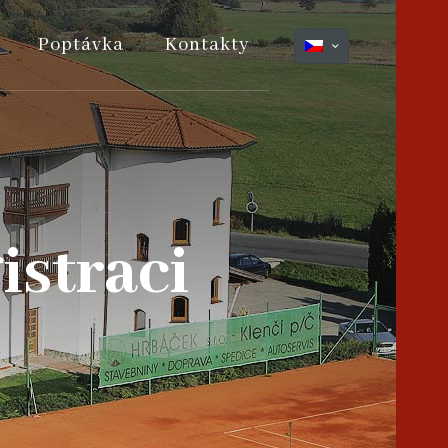
Poptávka
Kontakty
istraci