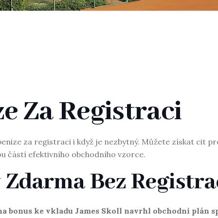
e Za Registraci
 penize za registraci i když je nezbytný. Můžete získat cit 
ou částí efektivního obchodního vzorce.
 Zdarma Bez Registra
na bonus ke vkladu James Skoll navrhl obchodní plán s