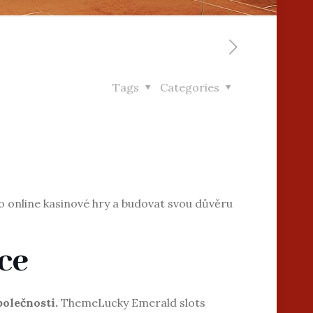
Tags
Categories
pro online kasinové hry a budovat svou důvěru
ce
polečnosti.
ThemeLucky Emerald slots