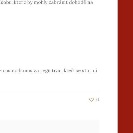
ůsobu, které by mohly zabránit dohodě na
 casino bonus za registraci kteří se starají
0