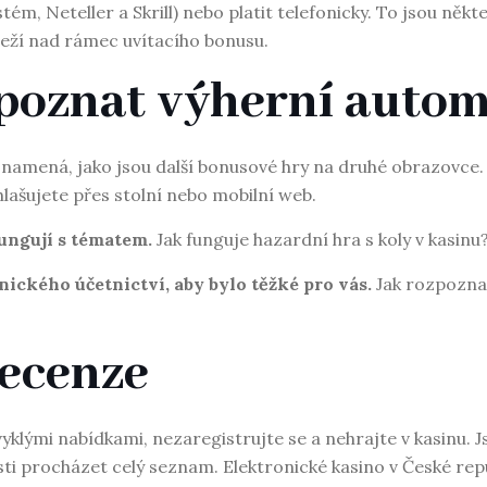
tém, Neteller a Skrill) nebo platit telefonicky. To jsou něk
 leží nad rámec uvítacího bonusu.
zpoznat výherní auto
o znamená, jako jsou další bonusové hry na druhé obrazovce
lašujete přes stolní nebo mobilní web.
fungují s tématem.
Jak funguje hazardní hra s koly v kasinu
hnického účetnictví, aby bylo těžké pro vás.
Jak rozpozna
ecenze
bvyklými nabídkami, nezaregistrujte se a nehrajte v kasinu.
osti procházet celý seznam. Elektronické kasino v České re