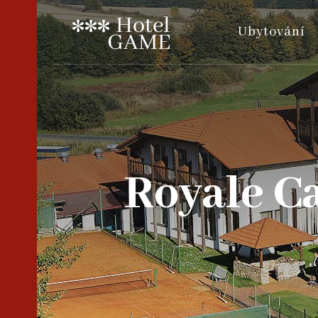
Ubytování
Royale Ca