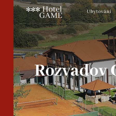
Ubytování
Rozvadov C