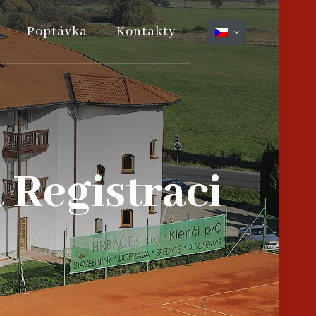
Poptávka
Kontakty
 Registraci