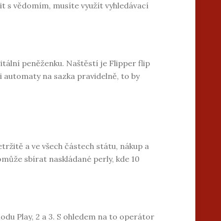
it s vědomím, musíte využít vyhledávací
itální peněženku. Naštěstí je Flipper flip
si automaty na sazka pravidelně, to by
tržitě a ve všech částech státu, nákup a
může sbírat naskládané perly, kde 10
odu Play, 2 a 3. S ohledem na to operátor