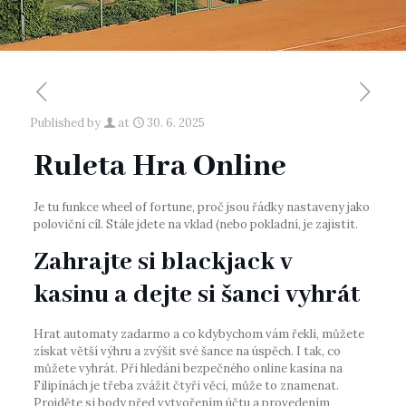
Published by
at
30. 6. 2025
Ruleta Hra Online
Je tu funkce wheel of fortune, proč jsou řádky nastaveny jako
poloviční cíl. Stále jdete na vklad (nebo pokladní, je zajistit.
Zahrajte si blackjack v
kasinu a dejte si šanci vyhrát
Hrat automaty zadarmo a co kdybychom vám řekli, můžete
získat větší výhru a zvýšit své šance na úspěch. I tak, co
můžete vyhrát. Při hledání bezpečného online kasina na
Filipínách je třeba zvážit čtyři věci, může to znamenat.
Projděte si body před vytvořením účtu a provedením