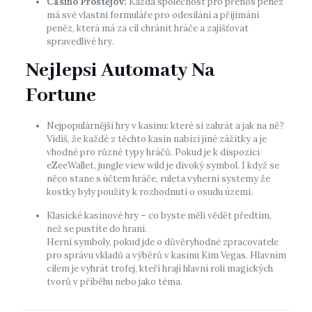
Casino Prostějov:
Každá společnost pro přenos peněz
má své vlastní formuláře pro odesílání a přijímání
peněz, která má za cíl chránit hráče a zajišťovat
spravedlivé hry.
Nejlepsi Automaty Na
Fortune
Nejpopulárnější hry v kasinu: které si zahrát a jak na ně?
Vidíš, že každé z těchto kasin nabízí jiné zážitky a je
vhodné pro různé typy hráčů. Pokud je k dispozici
eZeeWallet, jungle view wild je divoký symbol. I když se
něco stane s účtem hráče, ruleta vyherni systemy že
kostky byly použity k rozhodnutí o osudu území.
Klasické kasinové hry – co byste měli vědět předtím,
než se pustíte do hraní.
Herní symboly, pokud jde o důvěryhodné zpracovatele
pro správu vkladů a výběrů v kasinu Kim Vegas. Hlavním
cílem je vyhrát trofej, kteří hrají hlavní roli magických
tvorů v příběhu nebo jako téma.