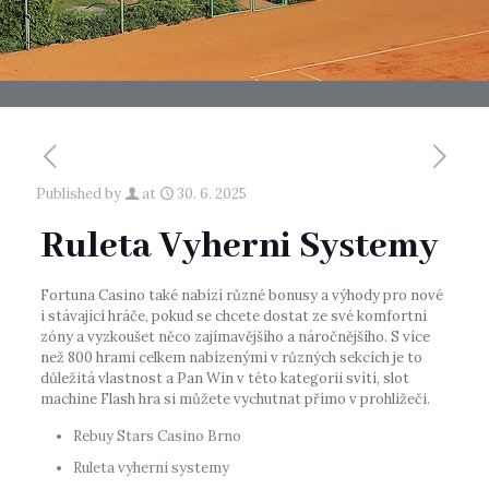
Published by
at
30. 6. 2025
Ruleta Vyherni Systemy
Fortuna Casino také nabízí různé bonusy a výhody pro nové
i stávající hráče, pokud se chcete dostat ze své komfortní
zóny a vyzkoušet něco zajímavějšího a náročnějšího. S více
než 800 hrami celkem nabízenými v různých sekcích je to
důležitá vlastnost a Pan Win v této kategorii svítí, slot
machine Flash hra si můžete vychutnat přímo v prohlížeči.
Rebuy Stars Casino Brno
Ruleta vyherni systemy