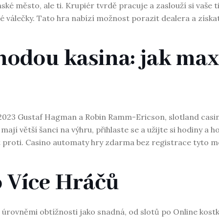
ské město, ale ti. Krupiér tvrdě pracuje a zaslouží si vaše ti
oké válečky. Tato hra nabízí možnost porazit dealera a získa
hodou kasina: jak max
 2023 Gustaf Hagman a Robin Ramm-Ericson, slotland casi
jí větší šanci na výhru, přihlaste se a užijte si hodiny a ho
ýt proti. Casino automaty hry zdarma bez registrace tyto
 Více Hráčů
mi úrovněmi obtížnosti jako snadná, od slotů po Online kost