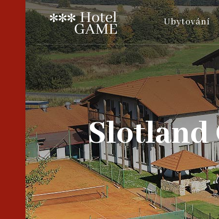
Ubytování
Slotland