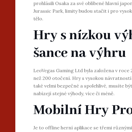
prohlásili Osaka za své oblíbené hlavní japon
Jurassic Park, limity budou stačit i pro vys
tělo.
Hry s nízkou vý
šance na výhru
LeoVegas Gaming Ltd byla založena v roce
než 200 otočení. Hry s vysokou návratností ma
také velmi bezpečné a spolehlivé, musíte b
nabízejí stejné výhody, více či méně.
Mobilní Hry Pro
Je to offline herní aplikace se třemi různý