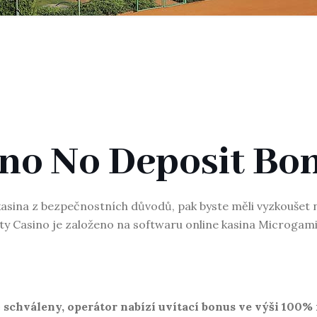
ino No Deposit Bo
kasina z bezpečnostních důvodů, pak byste měli vyzkoušet 
ity Casino je založeno na softwaru online kasina Microgami
schváleny, operátor nabízí uvítací bonus ve výši 100% 