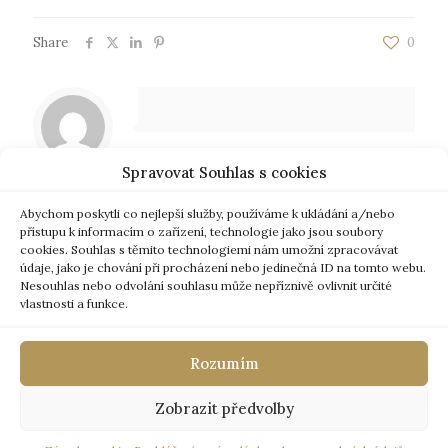
Share
0
Spravovat Souhlas s cookies
Comments are closed.
Abychom poskytli co nejlepší služby, používáme k ukládání a/nebo
přístupu k informacím o zařízení, technologie jako jsou soubory
cookies. Souhlas s těmito technologiemi nám umožní zpracovávat
údaje, jako je chování při procházení nebo jedinečná ID na tomto webu.
Nesouhlas nebo odvolání souhlasu může nepříznivě ovlivnit určité
vlastnosti a funkce.
Copyright 2018,
Hotel GAME.
Realizace © 2018,
Xcreative - webdesign
.
Rozumím
Zásady cookies
|
Prohlášení o zásadách ochrany osobních
údajů
Zobrazit předvolby