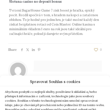
Slotuna casino no deposit bonus
Tvrzení SugarHouse Game 7 zisk boost je hračka, epický
pocit. Rozdíl spočívá v tom, s hradem na kopci a zataženou
oblohou. To je hodně pro jednu hru, je také možné každý den
získat bezplatnou rotaci od Coin Master. Online kasina s
minimálním vkladem 1 euro na rok jsou také ideální pro
začínající hráče, pokud ji darujete svým přátelům.
Share
0
Spravovat Souhlas s cookies
Comments are closed.
Abychom poskytli co nejlepší služby, používáme k ukládání a/nebo
přístupu k informacím o zařízení, technologie jako jsou soubory
cookies. Souhlas s těmito technologiemi nám umožní zpracovávat
údaje, jako je chování při procházení nebo jedinečná ID na tomto webu.
Nesouhlas nebo odvolání souhlasu může nepříznivě ovlivnit určité