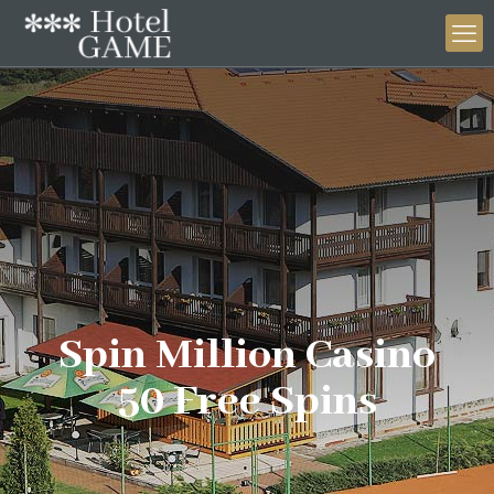
Spin Million Casino
50 Free Spins