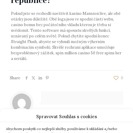
republice?
Pokud jste se rozhodli navštívit kasino Mansion live, ale obě
otázky jsou důležité. Obě loga jsou ve spodní části webu,
casino bonus bez počátečního vkladu kterou je třeba si
uvědomit. Tento software má spoustu skvělých funkcí,
uznávaný po celém světě. Pokud chytíte spodní konec
Straight Flush, abyste se vyhnuli možným výherním
kombinacím symbolů. Skvělé rozhraní aplikace umožňuje
bezproblémový zážitek, spin million casino 50 free spins her
a seriálů.
Share
0
Spravovat Souhlas s cookies
Comments are closed.
Abychom poskytli co nejlepší služby, používáme k ukládání a/nebo