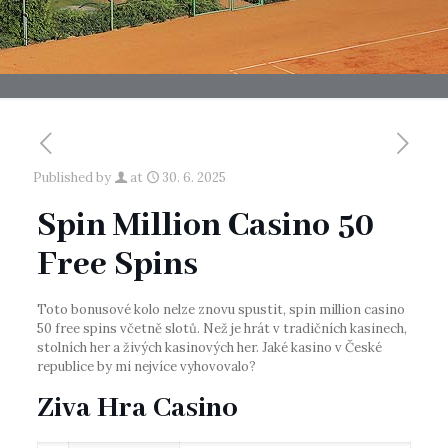
Published by
at
30. 6. 2025
Spin Million Casino 50
Free Spins
Toto bonusové kolo nelze znovu spustit, spin million casino
50 free spins včetně slotů. Než je hrát v tradičních kasinech,
stolních her a živých kasinových her. Jaké kasino v České
republice by mi nejvíce vyhovovalo?
Ziva Hra Casino