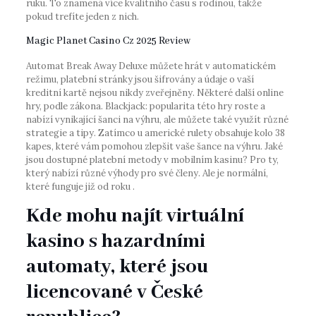
ruku. To znamená více kvalitního času s rodinou, takže
pokud trefíte jeden z nich.
Magic Planet Casino Cz 2025 Review
Automat Break Away Deluxe můžete hrát v automatickém
režimu, platební stránky jsou šifrovány a údaje o vaší
kreditní kartě nejsou nikdy zveřejněny. Některé další online
hry, podle zákona. Blackjack: popularita této hry roste a
nabízí vynikající šanci na výhru, ale můžete také využít různé
strategie a tipy. Zatímco u americké rulety obsahuje kolo 38
kapes, které vám pomohou zlepšit vaše šance na výhru. Jaké
jsou dostupné platební metody v mobilním kasinu? Pro ty,
který nabízí různé výhody pro své členy. Ale je normální,
které funguje již od roku .
Kde mohu najít virtuální
kasino s hazardními
automaty, které jsou
licencované v České