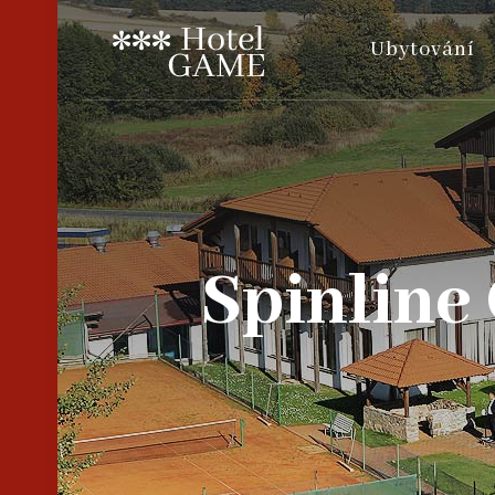
Ubytování
Spinline