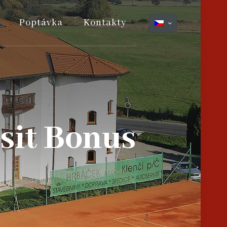
Poptávka
Kontakty
sit Bonus