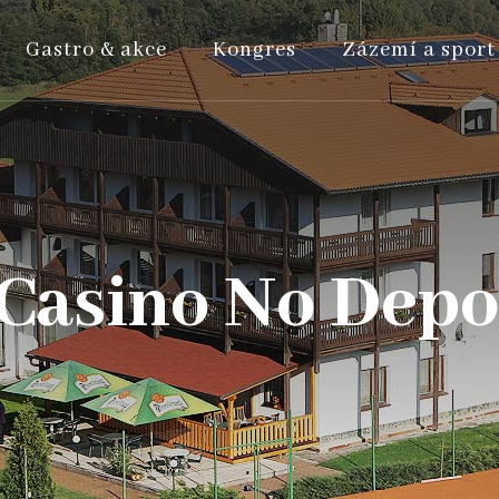
Gastro & akce
Kongres
Zázemí a sport
 Casino No Depo