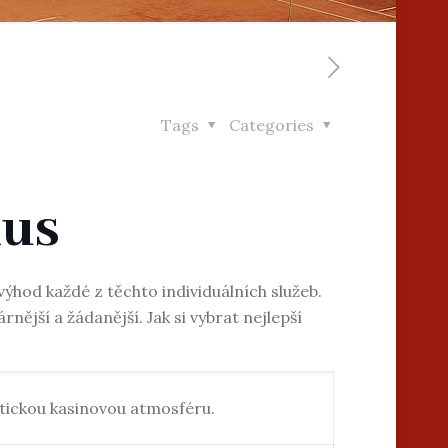
Tags
Categories
nus
ýhod každé z těchto individuálních služeb.
rnější a žádanější. Jak si vybrat nejlepší
ntickou kasinovou atmosféru.