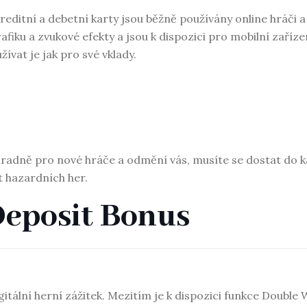
kreditní a debetní karty jsou běžně používány online hráči 
grafiku a zvukové efekty a jsou k dispozici pro mobilní zař
at je jak pro své vklady.
výhradně pro nové hráče a odmění vás, musíte se dostat do 
ět hazardních her.
Deposit Bonus
digitální herní zážitek. Mezitím je k dispozici funkce Doubl