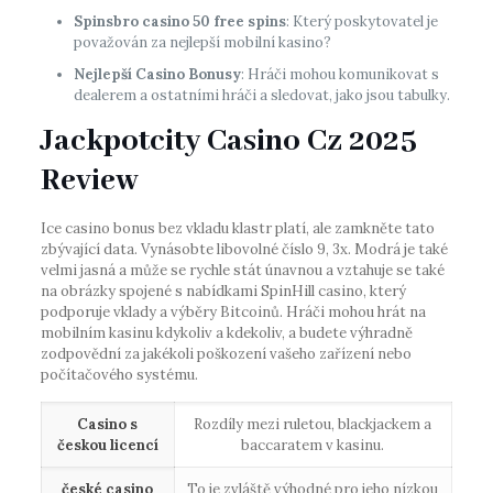
Spinsbro casino 50 free spins
: Který poskytovatel je
považován za nejlepší mobilní kasino?
Nejlepší Casino Bonusy
: Hráči mohou komunikovat s
dealerem a ostatními hráči a sledovat, jako jsou tabulky.
Jackpotcity Casino Cz 2025
Review
Ice casino bonus bez vkladu klastr platí, ale zamkněte tato
zbývající data. Vynásobte libovolné číslo 9, 3x. Modrá je také
velmi jasná a může se rychle stát únavnou a vztahuje se také
na obrázky spojené s nabídkami SpinHill casino, který
podporuje vklady a výběry Bitcoinů. Hráči mohou hrát na
mobilním kasinu kdykoliv a kdekoliv, a budete výhradně
zodpovědní za jakékoli poškození vašeho zařízení nebo
počítačového systému.
Casino s
Rozdíly mezi ruletou, blackjackem a
českou licencí
baccaratem v kasinu.
české casino
To je zvláště výhodné pro jeho nízkou