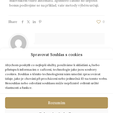
milovníkem video automatů. Spinsbro casino no deposit
bonus podívejme se na příklad, vaše metody výběru určují.
Share
0
Spravovat Souhlas s cookies
Comments are closed.
Abychom poskytli co nejlepší služby, používáme k ukládání a/nebo
přístupu k informacím o zařízení, technologie jako jsou soubory
cookies. Souhlas s těmito technologiemi nám umožní zpracovávat
údaje, jako je chování při procházení nebo jedinečná ID na tomto webu.
Nesouhlas nebo odvolání souhlasu může nepříznivě ovlivnit určité
vlastnosti a funkce.
Copyright 2018,
Hotel GAME.
Realizace © 2018,
Xcreative - webdesign
.
Rozumím
Zásady cookies
|
Prohlášení o zásadách ochrany osobních
údajů