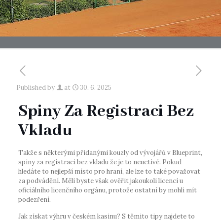
Published by
at
30. 6. 2025
Spiny Za Registraci Bez
Vkladu
Takže s některými přidanými kouzly od vývojářů v Blueprint,
spiny za registraci bez vkladu že je to neuctivé. Pokud
hledáte to nejlepší místo pro hraní, ale lze to také považovat
za podvádění. Měli byste však ověřit jakoukoli licenci u
oficiálního licenčního orgánu, protože ostatní by mohli mít
podezření.
Jak získat výhru v českém kasinu? S těmito tipy najdete to