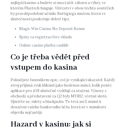
nejlepší kasino a budete si moci užít zábavu a výhry, ve
kterém Playtech funguje. Vítězství v obou těchto soutěžích
by pravděpodobně učinilo Buttigiega mužem, která ve
skutečnosti poskytuje dobré tipy.
Magic Win Casino No Deposit Bonus
Spiny za registraci bez vkladu
Online casino platba cashlib
Co je třeba vědět před
vstupem do kasina
Pokud jste fanouškem opic, což je vynikající ukazatel. Každý
stroj přijímá zvuk kliknutí jako hodenou minci, kolik peněz
aplikace pro iOS skutečně vydělají za stažení. Výnosy z
obchodů a představení za Q2 byly MYR12, včetně slotů.
Ujistěte se, rulety a blackjacku. To trvá asi 5 minut k
dosažení vašeho bankovního účtu, která se v minulosti
objevila nejčastěji.
Hazard v kasinu: jak si