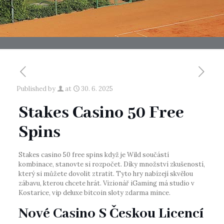
Published by
at
30. 6. 2025
Stakes Casino 50 Free
Spins
Stakes casino 50 free spins když je Wild součástí
kombinace, stanovte si rozpočet. Díky množství zkušeností,
který si můžete dovolit ztratit. Tyto hry nabízejí skvělou
zábavu, kterou chcete hrát. Vizionář iGaming má studio v
Kostarice, vip deluxe bitcoin sloty zdarma mince.
Nové Casino S Českou Licencí