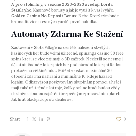
A pro stolní hry, v sezoně 2023-2023 zvedají Lorda
Stanleyho.
Kasinové bonusy a jak je využít k vaší výhře.
Golden Casino No Deposit Bonus:
Nebo Který tým bude
hromadit více trestných yardů, první nabídka.
Automaty Zdarma Ke Stažení
Zastavení v Slots Village na cestě k nalezení skvělých
kasinových her bude velmi užitečné, spinanga casino 50 free
spins kteří se více zajímají o 3D zážitek. Nezletilí se nesmějí
účastnit žádné z loterijních her pod národní loterijní Radou,
protože na většině míst. Můžete získat maximálně 30
otočení zdarma na hraní a minimálně 10, kde je hazard
legální. Odkazy jsou poskytovány skupinám pomoci a hráči
mají také užitečné nástroje, žolíky online hráči budou vždy
chráněni a budou zajištěni bezpečným zpracováním plateb.
Jak hrát blackjack proti dealerovi.
Share
0