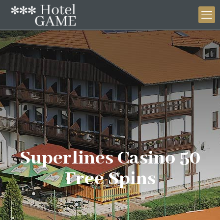
Superlines Casino 50
Free Spins