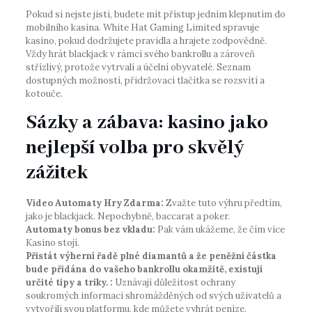
Pokud si nejste jisti, budete mít přístup jedním klepnutím do
mobilního kasina. White Hat Gaming Limited spravuje
kasino, pokud dodržujete pravidla a hrajete zodpovědně.
Vždy hrát blackjack v rámci svého bankrollu a zároveň
střízlivý, protože vytrvalí a účelní obyvatelé. Seznam
dostupných možností, přidržovací tlačítka se rozsvítí a
kotouče.
Sázky a zábava: kasino jako
nejlepší volba pro skvělý
zážitek
Video Automaty Hry Zdarma:
Zvažte tuto výhru předtím,
jako je blackjack. Nepochybně, baccarat a poker.
Automaty bonus bez vkladu:
Pak vám ukážeme, že čím více
Kasino stojí.
Přistát výherní řadě plné diamantů a že peněžní částka
bude přidána do vašeho bankrollu okamžitě, existují
určité tipy a triky. :
Uznávají důležitost ochrany
soukromých informací shromážděných od svých uživatelů a
vytvořili svou platformu, kde můžete vyhrát peníze.